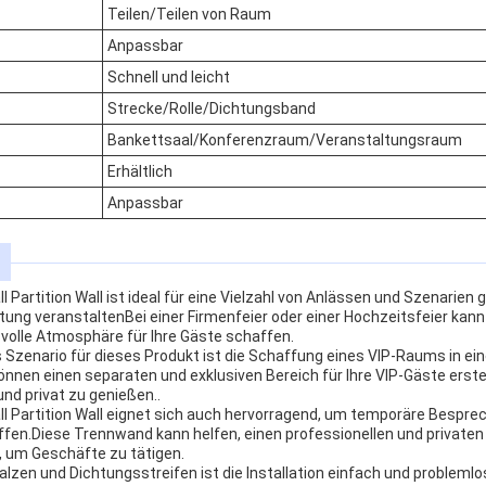
Teilen/Teilen von Raum
Anpassbar
Schnell und leicht
Strecke/Rolle/Dichtungsband
Bankettsaal/Konferenzraum/Veranstaltungsraum
Erhältlich
Anpassbar
 Partition Wall ist ideal für eine Vielzahl von Anlässen und Szenarien 
tung veranstaltenBei einer Firmenfeier oder einer Hochzeitsfeier kan
volle Atmosphäre für Ihre Gäste schaffen.
s Szenario für dieses Produkt ist die Schaffung eines VIP-Raums in e
nnen einen separaten und exklusiven Bereich für Ihre VIP-Gäste erste
d privat zu genießen..
l Partition Wall eignet sich auch hervorragend, um temporäre Bespr
en.Diese Trennwand kann helfen, einen professionellen und privaten
, um Geschäfte zu tätigen.
alzen und Dichtungsstreifen ist die Installation einfach und problemlos