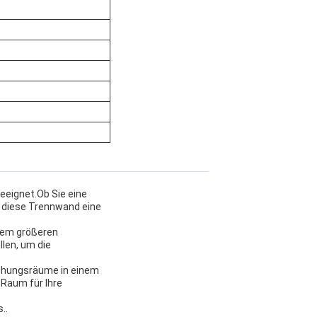
geeignet.Ob Sie eine
n diese Trennwand eine
inem größeren
llen, um die
echungsräume in einem
 Raum für Ihre
..