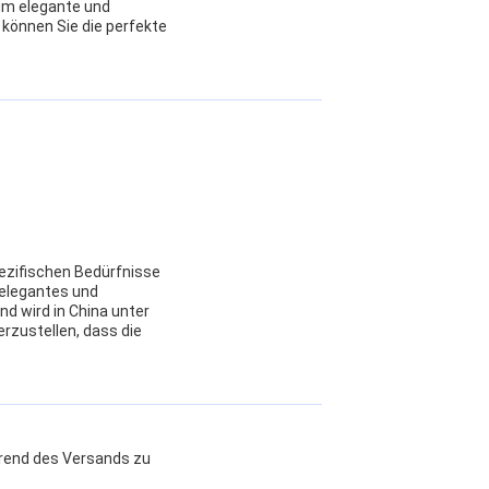
 um elegante und
können Sie die perfekte
spezifischen Bedürfnisse
 elegantes und
d wird in China unter
zustellen, dass die
hrend des Versands zu