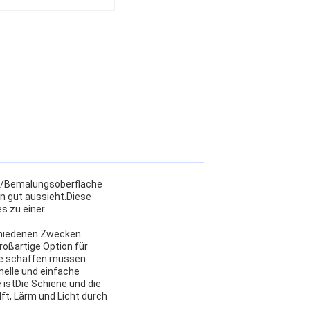
ng/Bemalungsoberfläche
n gut aussieht.Diese
s zu einer
schiedenen Zwecken
roßartige Option für
me schaffen müssen.
nelle und einfache
e istDie Schiene und die
ft, Lärm und Licht durch