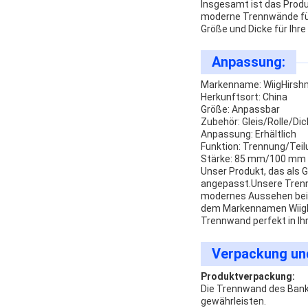
Insgesamt ist das Produ
moderne Trennwände für
Größe und Dicke für Ihre
Anpassung:
Markenname: WiigHirs
Herkunftsort: China
Größe: Anpassbar
Zubehör: Gleis/Rolle/D
Anpassung: Erhältlich
Funktion: Trennung/Tei
Stärke: 85 mm/100 mm
Unser Produkt, das als G
angepasst.Unsere Trennw
modernes Aussehen beibe
dem Markennamen WiigHi
Trennwand perfekt in Ih
Verpackung un
Produktverpackung:
Die Trennwand des Bank
gewährleisten.