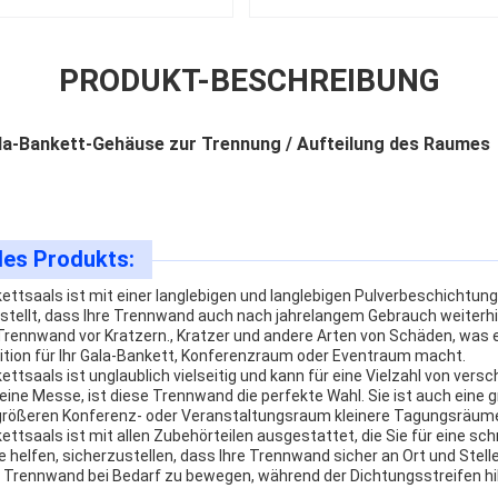
PRODUKT-BESCHREIBUNG
a-Bankett-Gehäuse zur Trennung / Aufteilung des Raumes
des Produkts:
ttsaals ist mit einer langlebigen und langlebigen Pulverbeschichtu
rstellt, dass Ihre Trennwand auch nach jahrelangem Gebrauch weiterhi
Trennwand vor Kratzern., Kratzer und andere Arten von Schäden, was e
tion für Ihr Gala-Bankett, Konferenzraum oder Eventraum macht.
ttsaals ist unglaublich vielseitig und kann für eine Vielzahl von ver
ine Messe, ist diese Trennwand die perfekte Wahl. Sie ist auch eine g
em größeren Konferenz- oder Veranstaltungsraum kleinere Tagungsräu
tsaals ist mit allen Zubehörteilen ausgestattet, die Sie für eine sch
ie helfen, sicherzustellen, dass Ihre Trennwand sicher an Ort und Stell
ie Trennwand bei Bedarf zu bewegen, während der Dichtungsstreifen hil