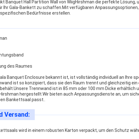
kt Banquet Hall Partition Wall von WiigHirshman die perfekte Lösung,
 Ihr Gala-Bankett zu schaffen.Mit verfügbaren Anpassungsoptionen, 
 spezifischen Bedürfnisse erstellen.
hman
ichtungsband
lung des Raumes
ala Banquet Enclosure bekannt ist, ist vollständig individuell an Ihre 
and ist so konzipiert, dass sie den Raum trennt und gleichzeitig ein
hält.Unsere Trennwand ist in 85 mm oder 100 mm Dicke erhältlich un
rshman hergestellt.Wir bieten auch Anpassungsdienste an, um sicher
ren Bankettsaal passt..
d Versand:
ettsaals wird in einem robusten Karton verpackt, um den Schutz wä