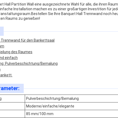
t Hall Partition Wall eine ausgezeichnete Wahl für alle, die ihren Raum 
infache Installation machen es zu einer großartigen Investition für je
nstaltungsraum.Bestellen Sie Ihre Banquet Hall Trennwand noch heut
ilten Raums zu genießen!
 Trennwand für den Bankettsaal
 mm
Teilung des Raumes
und einfach
ng: Pulverbeschichtung/Bemalung
h
Bankett.
rameter:
g
Pulverbeschichtung/Bemalung
Moderne/einfache/elegante
85 mm/100 mm