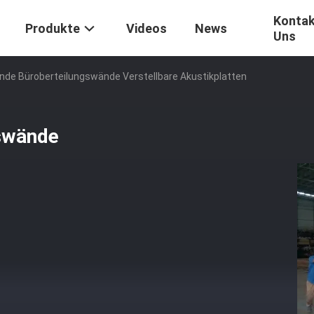
Kontak
Produkte
Videos
News
Uns
nde Büroberteilungswände Verstellbare Akustikplatten
gswände