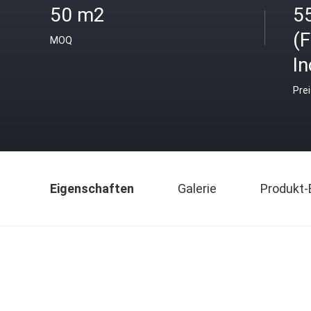
50 m2
5
(
MOQ
I
Pre
Eigenschaften
Galerie
Produkt-