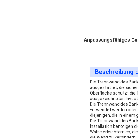
Anpassungsfähiges Gal
Beschreibung 
Die Trennwand des Banke
ausgestattet, die siche
Oberfläche schützt die 
ausgezeichneten Investi
Die Trennwand des Banke
verwendet werden.oder e
diejenigen, die in ein
Die Trennwand des Banket
Installation benötigen.d
Walze erleichtern es, d
die Wand zu verhindern.