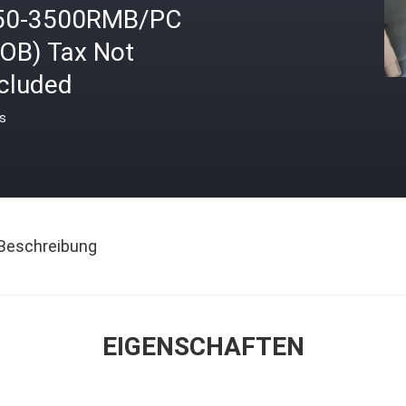
50-3500RMB/PC
FOB) Tax Not
ncluded
is
Beschreibung
EIGENSCHAFTEN